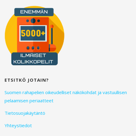
:
ETSITKÖ JOTAIN?
Suomen rahapelien oikeudelliset näkökohdat ja vastuullisen
pelaamisen periaatteet
Tietosuojakäytäntö
Yhteystiedot