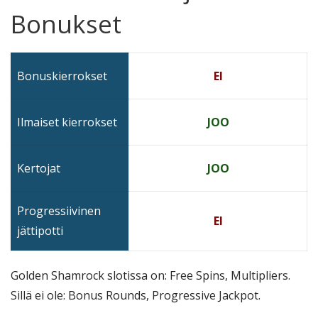
Bonukset
Bonuskierrokset
EI
Ilmaiset kierrokset
JOO
Kertojat
JOO
Progressiivinen
EI
jättipotti
Golden Shamrock slotissa on: Free Spins, Multipliers.
Sillä ei ole: Bonus Rounds, Progressive Jackpot.