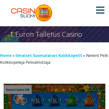
S
k
i
Suomi Casino 358
p
t
1 Euron Talletus Casino
o
c
o
Home
»
Ilmaiset Suomalaiset Kolikkopelit
»
Netent Pelit
n
Kolikkopeleja Pelivalmistaja
t
e
n
t