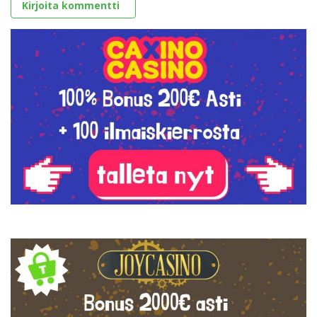
Kirjoita kommentti