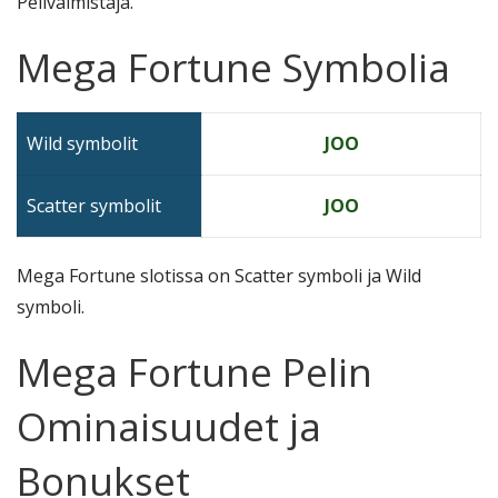
Pelivalmistaja.
Mega Fortune Symbolia
Wild symbolit
JOO
Scatter symbolit
JOO
Mega Fortune slotissa on Scatter symboli ja Wild
symboli.
Mega Fortune Pelin
Ominaisuudet ja
Bonukset