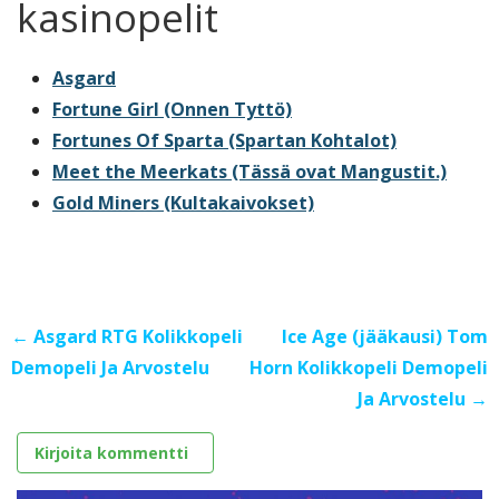
kasinopelit
Asgard
Fortune Girl (Onnen Tyttö)
Fortunes Of Sparta (Spartan Kohtalot)
Meet the Meerkats (Tässä ovat Mangustit.)
Gold Miners (Kultakaivokset)
← Asgard RTG Kolikkopeli
Ice Age (jääkausi) Tom
Demopeli Ja Arvostelu
Horn Kolikkopeli Demopeli
Ja Arvostelu →
Kirjoita kommentti