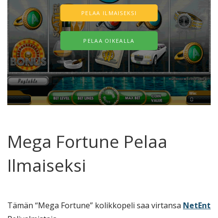
PELAA ILMAISEKSI
PELAA OIKEALLA
Mega Fortune Pelaa
Ilmaiseksi
Tämän “Mega Fortune” kolikkopeli saa virtansa
NetEnt