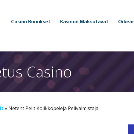
Casino Bonukset
Kasinon Maksutavat
Oikean
8
etus Casino
it
»
Netent Pelit Kolikkopeleja Pelivalmistaja