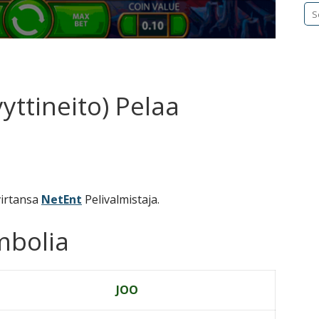
S
e
a
r
c
ttineito) Pelaa
h
f
o
r
:
virtansa
NetEnt
Pelivalmistaja.
mbolia
JOO