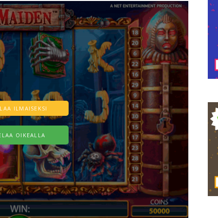
LAA ILMAISEKSI
ELAA OIKEALLA