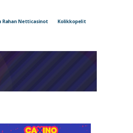
 Rahan Netticasinot
Kolikkopelit