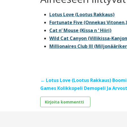
Lotus Love (Lootus Rakkaus)
Fortunate Five (Onnekas Vitonen.
Cat n’ Mouse (Kissa n ‘ Hiiri)
Wild Cat Canyon (Villikissa-Kanjon
Millionaires Club III (Miljonääriker
← Lotus Love (Lootus Rakkaus) Boom
Games Kolikkopeli Demopeli Ja Arvos
Kirjoita kommentti