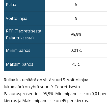
Kelaa
5
Voittolinjaa
9
RTP (Teorettisesta
95,9%
Palautuksesta)
Minimipanos
0,01 c.
Maksimipanos
45 c.
Rullaa lukumäärä on yhtä suuri 5. Voittolinjaa
lukumäärä on yhtä suuri 9. Teorettisesta
Palautusprosentin – 95,9%. Minimipanos se on 0,01 per
kierros ja Maksimipanos se on 45 per kierros.