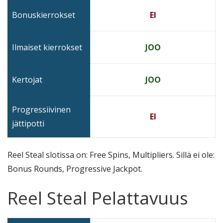
Bonuskierrokset
EI
Ilmaiset kierrokset
JOO
Kertojat
JOO
Progressiivinen
EI
jättipotti
Reel Steal slotissa on: Free Spins, Multipliers. Sillä ei ole:
Bonus Rounds, Progressive Jackpot.
Reel Steal Pelattavuus