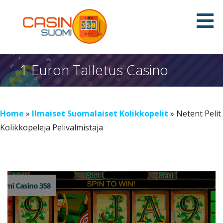
S
k
i
Suomi Casino 358
p
t
1 Euron Talletus Casino
o
c
o
Home
»
Ilmaiset Suomalaiset Kolikkopelit
»
Netent Pelit
n
Kolikkopeleja Pelivalmistaja
t
e
n
t