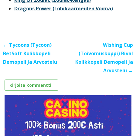
Dragons Power (Lohikäärmeiden Voima)
← Tycoons (Tycoon)
Wishing Cup
BetSoft Kolikkopeli
(Toivomuskuppi) Rival
Demopeli Ja Arvostelu
Kolikkopeli Demopeli Ja
Arvostelu →
Kirjoita kommentti