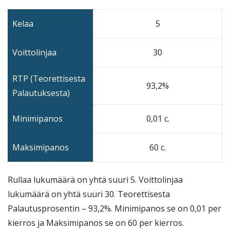
Kelaa
5
Voittolinjaa
30
RTP (Teorettisesta
93,2%
Palautuksesta)
Minimipanos
0,01 c.
Maksimipanos
60 c.
Rullaa lukumäärä on yhtä suuri 5. Voittolinjaa
lukumäärä on yhtä suuri 30. Teorettisesta
Palautusprosentin – 93,2%. Minimipanos se on 0,01 per
kierros ja Maksimipanos se on 60 per kierros.