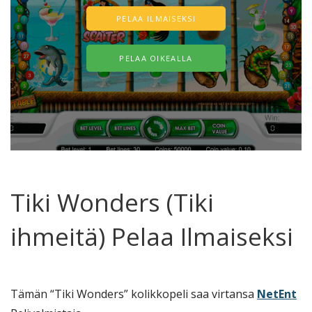
PELAA ILMAISEKSI
PELAA OIKEALLA
Tiki Wonders (Tiki
ihmeitä) Pelaa Ilmaiseksi
Tämän “Tiki Wonders” kolikkopeli saa virtansa
NetEnt