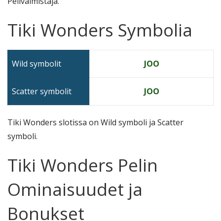
Pelivalmistaja.
Tiki Wonders Symbolia
Wild symbolit
JOO
Scatter symbolit
JOO
Tiki Wonders slotissa on Wild symboli ja Scatter
symboli.
Tiki Wonders Pelin
Ominaisuudet ja
Bonukset