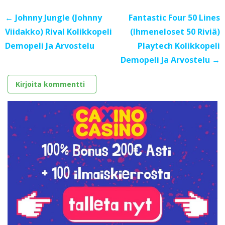
← Johnny Jungle (Johnny
Fantastic Four 50 Lines
Viidakko) Rival Kolikkopeli
(Ihmeneloset 50 Riviä)
Demopeli Ja Arvostelu
Playtech Kolikkopeli
Demopeli Ja Arvostelu →
Kirjoita kommentti