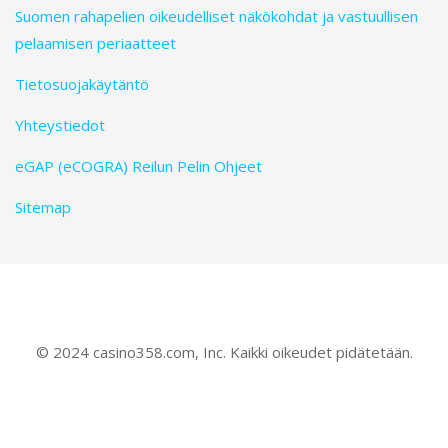
Suomen rahapelien oikeudelliset näkökohdat ja vastuullisen
pelaamisen periaatteet
Tietosuojakäytäntö
Yhteystiedot
eGAP (eCOGRA) Reilun Pelin Ohjeet
Sitemap
© 2024 casino358.com, Inc. Kaikki oikeudet pidätetään.