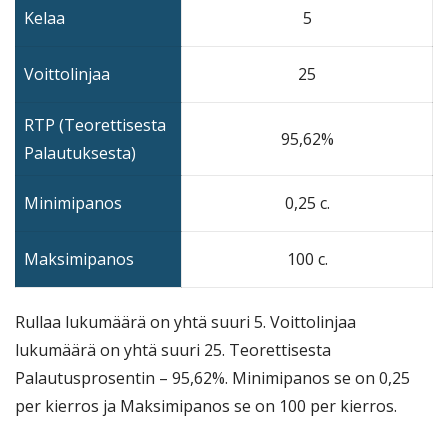
Kelaa
5
Voittolinjaa
25
RTP (Teorettisesta
95,62%
Palautuksesta)
Minimipanos
0,25 c.
Maksimipanos
100 c.
Rullaa lukumäärä on yhtä suuri 5. Voittolinjaa
lukumäärä on yhtä suuri 25. Teorettisesta
Palautusprosentin – 95,62%. Minimipanos se on 0,25
per kierros ja Maksimipanos se on 100 per kierros.