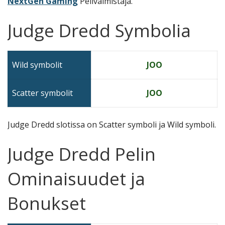
NextGen Gaming
Pelivalmistaja.
Judge Dredd Symbolia
Wild symbolit
JOO
Scatter symbolit
JOO
Judge Dredd slotissa on Scatter symboli ja Wild symboli.
Judge Dredd Pelin
Ominaisuudet ja
Bonukset