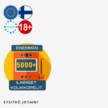
c
h
f
o
r
:
ETSITKÖ JOTAIN?