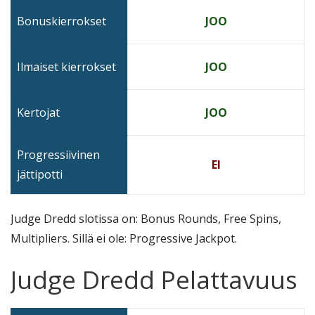
Bonuskierrokset
JOO
Ilmaiset kierrokset
JOO
Kertojat
JOO
Progressiivinen
EI
jättipotti
Judge Dredd slotissa on: Bonus Rounds, Free Spins,
Multipliers. Sillä ei ole: Progressive Jackpot.
Judge Dredd Pelattavuus