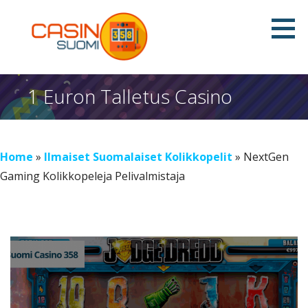
S
k
i
Suomi Casino 358
p
t
1 Euron Talletus Casino
o
c
o
Home
»
Ilmaiset Suomalaiset Kolikkopelit
»
NextGen
n
Gaming Kolikkopeleja Pelivalmistaja
t
e
n
t