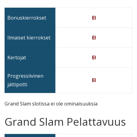
Bonuskierrokset
EI
Ilmaiset kierrokset
EI
Kertojat
EI
Progressiivinen
EI
jättipotti
Grand Slam slotissa ei ole ominaisuuksia
Grand Slam Pelattavuus