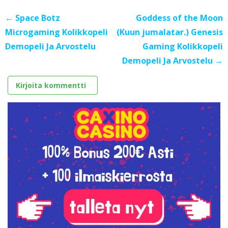
← Space Botz
Goddess of the Moon
Microgaming Kolikkopeli
(Kuun jumalatar.) Genesis
Demopeli Ja Arvostelu
Gaming Kolikkopeli
Demopeli Ja Arvostelu →
Kirjoita kommentti