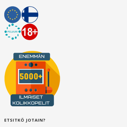
c
h
f
o
r
:
ETSITKÖ JOTAIN?