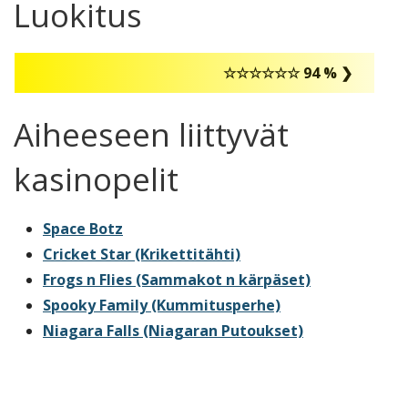
Luokitus
☆☆☆☆☆☆ 94 % ❯
Aiheeseen liittyvät
kasinopelit
Space Botz
Cricket Star (Krikettitähti)
Frogs n Flies (Sammakot n kärpäset)
Spooky Family (Kummitusperhe)
Niagara Falls (Niagaran Putoukset)