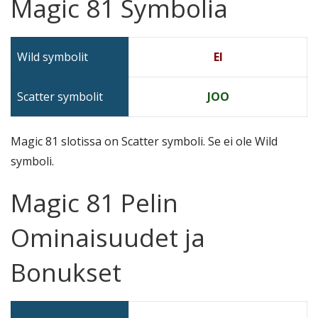
Magic 81 Symbolia
Wild symbolit
EI
Scatter symbolit
JOO
Magic 81 slotissa on Scatter symboli. Se ei ole Wild
symboli.
Magic 81 Pelin
Ominaisuudet ja
Bonukset