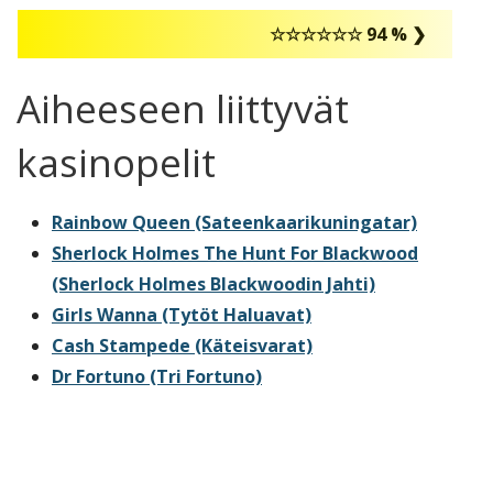
☆☆☆☆☆☆ 94 % ❯
Aiheeseen liittyvät
kasinopelit
Rainbow Queen (Sateenkaarikuningatar)
Sherlock Holmes The Hunt For Blackwood
(Sherlock Holmes Blackwoodin Jahti)
Girls Wanna (Tytöt Haluavat)
Cash Stampede (Käteisvarat)
Dr Fortuno (Tri Fortuno)