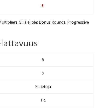
EI
ultipliers. Sillä ei ole: Bonus Rounds, Progressive
elattavuus
5
9
Ei tietoja
1 c.