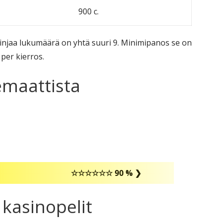
900 c.
linjaa lukumäärä on yhtä suuri 9. Minimipanos se on
per kierros.
emaattista
☆☆☆☆☆☆ 90 % ❯
 kasinopelit