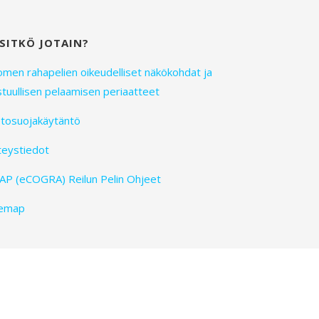
SITKÖ JOTAIN?
omen rahapelien oikeudelliset näkökohdat ja
stuullisen pelaamisen periaatteet
etosuojakäytäntö
teystiedot
AP (eCOGRA) Reilun Pelin Ohjeet
temap