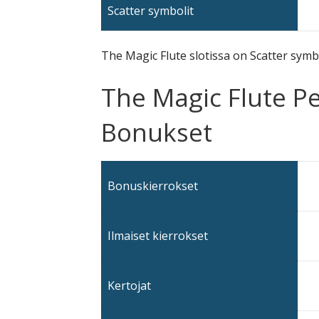
Scatter symbolit
The Magic Flute slotissa on Scatter symbo
The Magic Flute P
Bonukset
Bonuskierrokset
Ilmaiset kierrokset
Kertojat