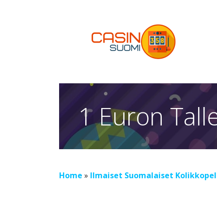
S
k
i
p
t
Suomi Casino 35
o
c
o
1 Euron Tall
n
t
e
n
t
Home
»
Ilmaiset Suomalaiset Kolikkopel