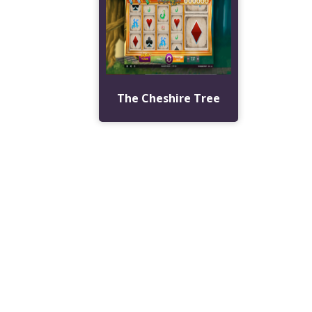
The Cheshire Tree