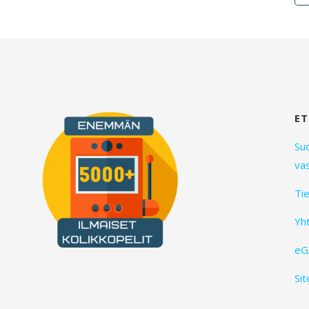
e
a
r
c
h
f
ET
o
Su
r
va
:
Ti
Yh
eG
Si