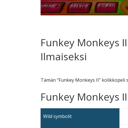
Funkey Monkeys II 
Ilmaiseksi
Tämän “Funkey Monkeys II” kolikkopeli 
Funkey Monkeys II
Wild symbolit