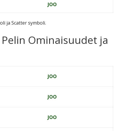
JOO
li ja Scatter symboli.
 Pelin Ominaisuudet ja
JOO
JOO
JOO