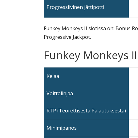
Progressiivinen jättipotti
Funkey Monkeys II slotissa on: Bonus Round
Progressive Jackpot.
Funkey Monkeys II
Kelaa
Voittolinjaa
RTP (Teorettisesta Palautuksesta)
Minimipanos