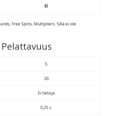
EI
s, Free Spins, Multipliers. Sillä ei ole:
 Pelattavuus
5
20
Ei tietoja
0,25 c.