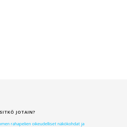
SITKÖ JOTAIN?
omen rahapelien oikeudelliset näkökohdat ja