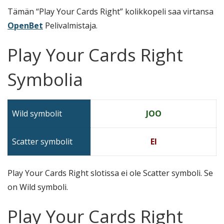
Tämän “Play Your Cards Right” kolikkopeli saa virtansa
OpenBet
Pelivalmistaja.
Play Your Cards Right
Symbolia
Wild symbolit
JOO
Scatter symbolit
EI
Play Your Cards Right slotissa ei ole Scatter symboli. Se
on Wild symboli.
Play Your Cards Right