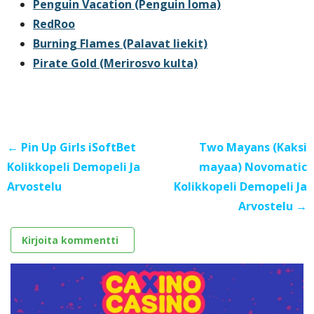
Penguin Vacation (Penguin loma)
RedRoo
Burning Flames (Palavat liekit)
Pirate Gold (Merirosvo kulta)
← Pin Up Girls iSoftBet
Two Mayans (Kaksi
Kolikkopeli Demopeli Ja
mayaa) Novomatic
Arvostelu
Kolikkopeli Demopeli Ja
Arvostelu →
Kirjoita kommentti