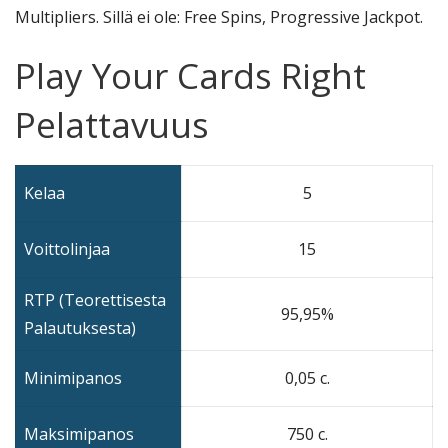
Multipliers. Sillä ei ole: Free Spins, Progressive Jackpot.
Play Your Cards Right
Pelattavuus
Kelaa
5
Voittolinjaa
15
RTP (Teorettisesta
95,95%
Palautuksesta)
Minimipanos
0,05 c.
Maksimipanos
750 c.