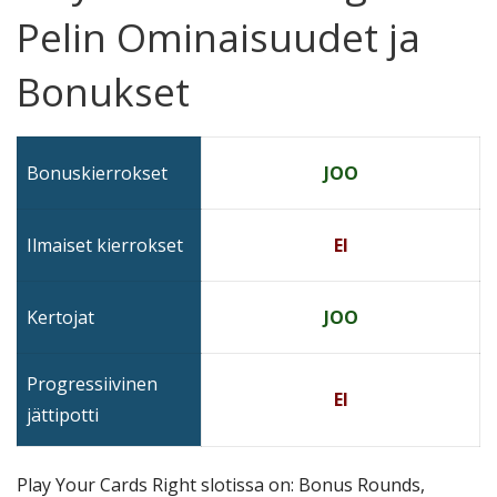
Pelin Ominaisuudet ja
Bonukset
Bonuskierrokset
JOO
Ilmaiset kierrokset
EI
Kertojat
JOO
Progressiivinen
EI
jättipotti
Play Your Cards Right slotissa on: Bonus Rounds,