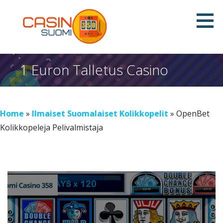
S
k
i
Suomi Casino 358
p
t
1 Euron Talletus Casino
o
c
o
Home
»
Ilmaiset Suomalaiset Kolikkopelit
»
OpenBet
n
Kolikkopeleja Pelivalmistaja
t
e
n
t