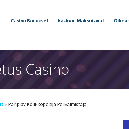
Casino Bonukset
Kasinon Maksutavat
Oikean
8
etus Casino
it
»
Pariplay Kolikkopeleja Pelivalmistaja