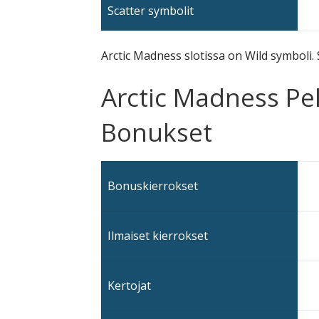
Scatter symbolit
Arctic Madness slotissa on Wild symboli. 
Arctic Madness Pe
Bonukset
Bonuskierrokset
Ilmaiset kierrokset
Kertojat