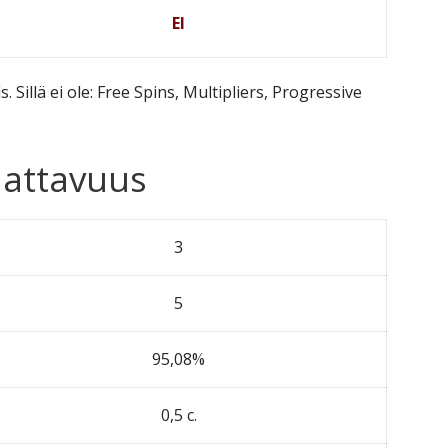
EI
Sillä ei ole: Free Spins, Multipliers, Progressive
lattavuus
3
5
95,08%
0,5 c.