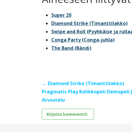
Super 20
Diamond Strike (Timanttilakko)
Swipe and Roll (Pyyhkäise ja rulla
Conga Party (Conga-juhla)
The Band (Bändi)
← Diamond Strike (Timanttilakko)
Pragmatic Play Kolikkopeli Demopeli 
Arvostelu
Kirjoita kommentti