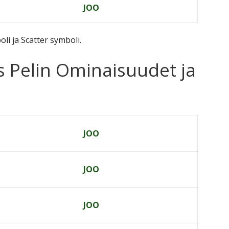
JOO
li ja Scatter symboli.
s Pelin Ominaisuudet ja
JOO
JOO
JOO