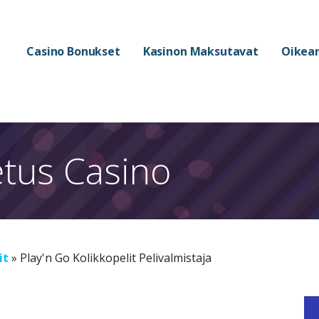
Casino Bonukset
Kasinon Maksutavat
Oikean
8
etus Casino
it
»
Play'n Go Kolikkopelit Pelivalmistaja