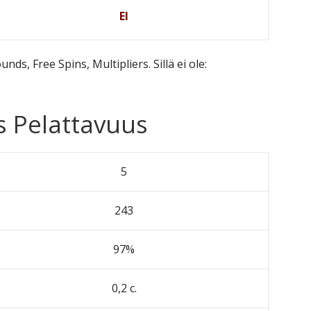
EI
ds, Free Spins, Multipliers. Sillä ei ole:
s Pelattavuus
5
243
97%
0,2 c.