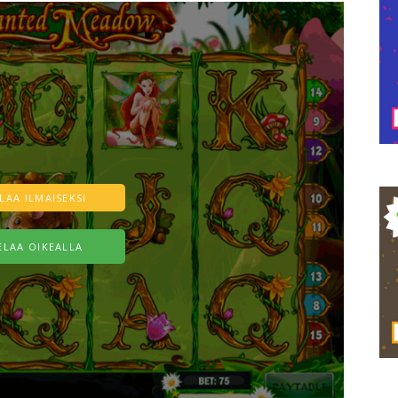
LAA ILMAISEKSI
ELAA OIKEALLA