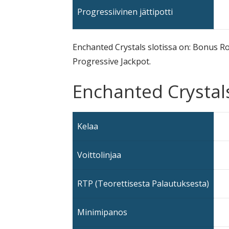
Progressiivinen jättipotti
Enchanted Crystals slotissa on: Bonus Roun
Progressive Jackpot.
Enchanted Crystal
Kelaa
Voittolinjaa
RTP (Teorettisesta Palautuksesta)
Minimipanos