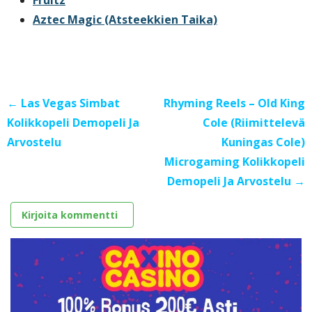
Aztec Magic (Atsteekkien Taika)
← Las Vegas Simbat
Rhyming Reels – Old King
Kolikkopeli Demopeli Ja
Cole (Riimittelevä
Arvostelu
Kuningas Cole)
Microgaming Kolikkopeli
Demopeli Ja Arvostelu →
Kirjoita kommentti