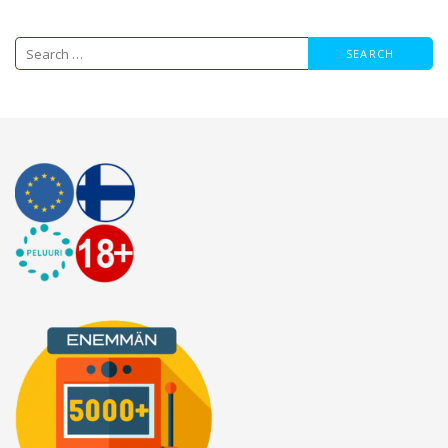
S
e
a
r
c
h
f
o
r
: