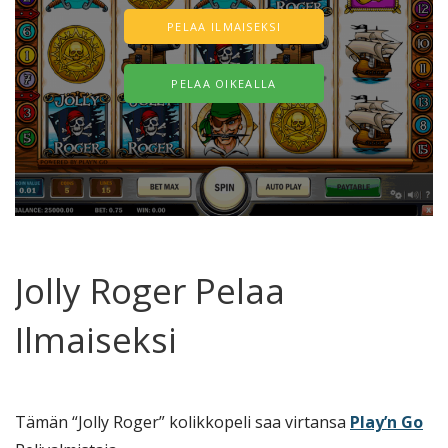
PELAA ILMAISEKSI
PELAA OIKEALLA
Jolly Roger Pelaa
Ilmaiseksi
Tämän “Jolly Roger” kolikkopeli saa virtansa
Play’n Go