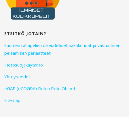
ETSITKÖ JOTAIN?
Suomen rahapelien oikeudelliset näkökohdat ja vastuullisen
pelaamisen periaatteet
Tietosuojakäytäntö
Yhteystiedot
eGAP (eCOGRA) Reilun Pelin Ohjeet
Sitemap