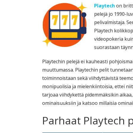
Playtech
on britt
pelejä jo 1990-luv
pelivalmistaja. Se
Playtech kolikkop
videopokeria kuin
suorastaan täynnä
Playtechin pelejä ei kauheasti pohjoismai
muuttumassa. Playtechin pelit tunnetaan
toiminnoistaan sekä viihdyttävistä teemoi
monipuolisia ja mielenkiintoisia, ettei ni
tarjoaa viihdykettä pidemmäksikin aikaa
ominaisuuksiin ja katsoo millaisia ominai
Parhaat Playtech p