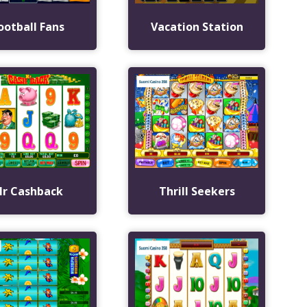
ootball Fans
Vacation Station
r Cashback
Thrill Seekers