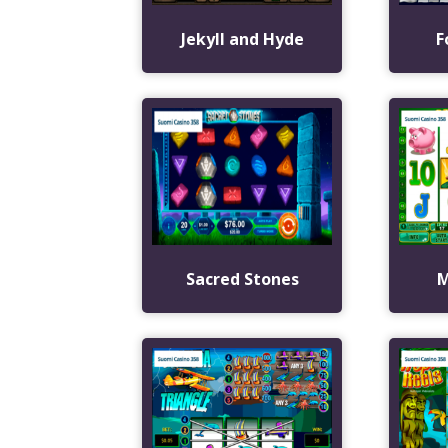
Jekyll and Hyde
F
Sacred Stones
M