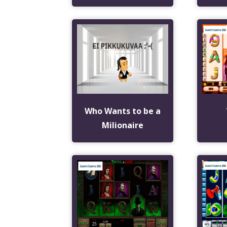
Who Wants to be a
Milionaire