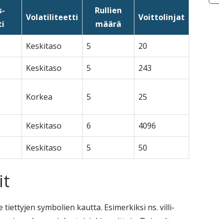
e
s-
Rullien
Volatiliteetti
Voittolinjat
a
ti
määrä
r
Keskitaso
5
20
c
h
Keskitaso
5
243
f
o
Korkea
5
25
r
:
Keskitaso
6
4096
Keskitaso
5
50
it
tiettyjen symbolien kautta. Esimerkiksi ns. villi-