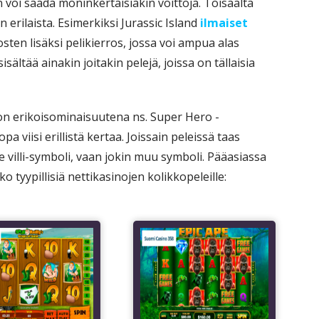
n voi saada moninkertaisiakin voittoja. Toisaalta
n erilaista. Esimerkiksi Jurassic Island
ilmaiset
sten lisäksi pelikierros, jossa voi ampua alas
sältää ainakin joitakin pelejä, joissa on tällaisia
 on erikoisominaisuutena ns. Super Hero -
a viisi erillistä kertaa. Joissain peleissä taas
se villi-symboli, vaan jokin muu symboli. Pääasiassa
 tyypillisiä nettikasinojen kolikkopeleille: