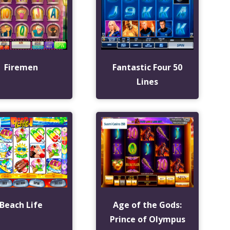
Firemen
Fantastic Four 50
Lines
Beach Life
Age of the Gods:
Prince of Olympus