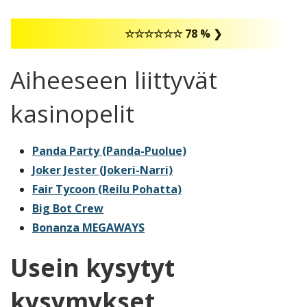
☆☆☆☆☆☆ 78 % ❯
Aiheeseen liittyvät
kasinopelit
Panda Party (Panda-Puolue)
Joker Jester (Jokeri-Narri)
Fair Tycoon (Reilu Pohatta)
Big Bot Crew
Bonanza MEGAWAYS
Usein kysytyt
kysymykset