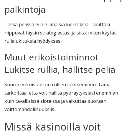
palkintoja
Tässä pelissä ei ole ilmaisia kierroksia – voittosi
riippuvat täysin strategiastasi ja siitä, miten käytät
rullalukituksia hyödyksesi.
Muut erikoistoiminnot –
Lukitse rullia, hallitse peliä
Suurin erikoisuus on rullien lukitseminen. Tämä
tarkoittaa, että voit hallita pyöräytyksiäsi enemmän
kuin tavallisissa sloteissa ja vaikuttaa suoraan
voittomahdollisuuksiisi.
Missä kasinoilla voit