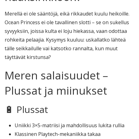
Merellä ei ole sääntöjä, eikä rikkaudet kuulu heikoille.
Ocean Princess ei ole tavallinen slotti – se on sukellus
syvyyksiin, joissa kulta ei loju hiekassa, vaan odottaa
rohkeita pelaajia. Kysymys kuuluu: uskallatko lähteä
tälle seikkailulle vai katsotko rannalta, kun muut
täyttävät kirstunsa?
Meren salaisuudet –
Plussat ja miinukset
🔋 Plussat
Uniikki 3×5-matriisi ja mahdollisuus lukita rullia
Klassinen Playtech-mekaniikka takaa