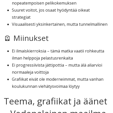
nopeatempoisen pelikokemuksen
Suuret voitot, jos osaat hyödyntää oikeat
strategiat
Visuaalisesti yksinkertainen, mutta tunnelmallinen
🪫 Miinukset
Ei ilmaiskierroksia – tämä matka vaatii rohkeutta
ilman helppoja pelastusrenkaita
Ei progressiivista jättipottia – mutta älä aliarvioi
normaaleja voittoja
Grafiikat eivät ole moderneimmat, mutta vanhan
koulukunnan viehätysvoimaa löytyy
Teema, grafiikat ja äänet