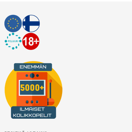
r
c
h
f
o
r
: