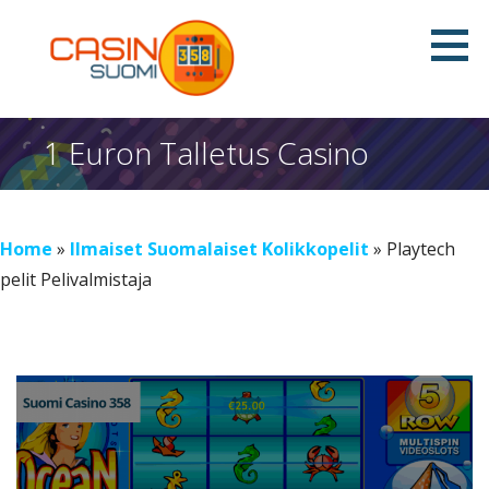
S
k
i
Suomi Casino 358
p
t
1 Euron Talletus Casino
o
c
o
Home
»
Ilmaiset Suomalaiset Kolikkopelit
»
Playtech
n
pelit Pelivalmistaja
t
e
n
t