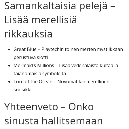
Samankaltaisia pelejä –
Lisää merellisiä
rikkauksia
Great Blue – Playtechin toinen merten mystiikkaan
perustuva slotti
Mermaid’s Millions – Lisää vedenalaista kultaa ja
taianomaisia symboleita
Lord of the Ocean – Novomatikin merellinen
suosikki
Yhteenveto – Onko
sinusta hallitsemaan