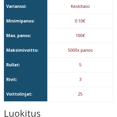
Varianssi:
Keskitaso
Minimipanos:
0.10€
Max. panos:
100€
Maksimivoitto:
5000x panos
Rullat:
5
Rivit:
3
Voittolinjat:
25
Luokitus