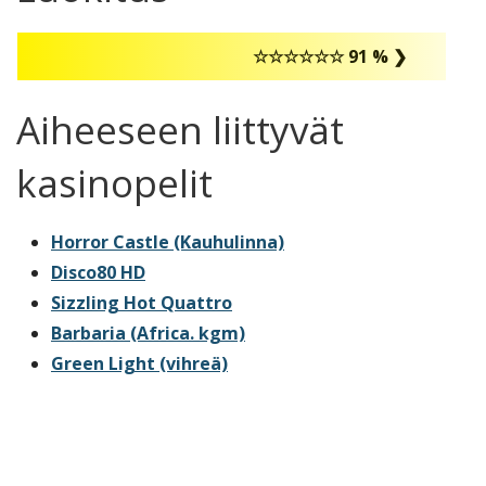
☆☆☆☆☆☆ 91 % ❯
Aiheeseen liittyvät
kasinopelit
Horror Castle (Kauhulinna)
Disco80 HD
Sizzling Hot Quattro
Barbaria (Africa. kgm)
Green Light (vihreä)