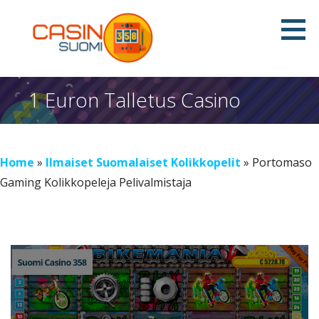
S
k
i
Suomi Casino 358
p
t
1 Euron Talletus Casino
o
c
o
Home
»
Ilmaiset Suomalaiset Kolikkopelit
»
Portomaso
n
Gaming Kolikkopeleja Pelivalmistaja
t
e
n
t