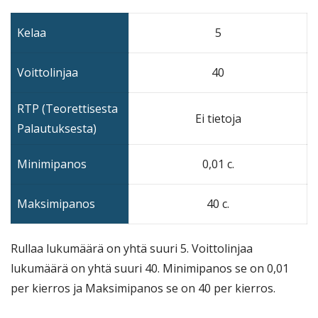
Kelaa
5
Voittolinjaa
40
RTP (Teorettisesta
Ei tietoja
Palautuksesta)
Minimipanos
0,01 c.
Maksimipanos
40 c.
Rullaa lukumäärä on yhtä suuri 5. Voittolinjaa
lukumäärä on yhtä suuri 40. Minimipanos se on 0,01
per kierros ja Maksimipanos se on 40 per kierros.