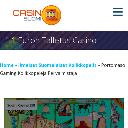
S
k
i
Suomi Casino 358
p
t
1 Euron Talletus Casino
o
c
o
Home
»
Ilmaiset Suomalaiset Kolikkopelit
»
Portomaso
n
Gaming Kolikkopeleja Pelivalmistaja
t
e
n
t