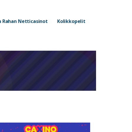
 Rahan Netticasinot
Kolikkopelit