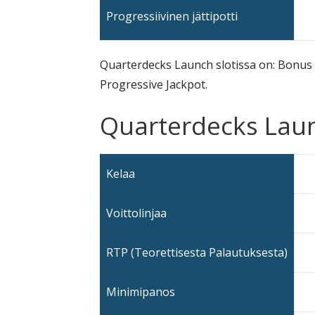
Progressiivinen jättipotti
Quarterdecks Launch slotissa on: Bonus Ro
Progressive Jackpot.
Quarterdecks Laun
Kelaa
Voittolinjaa
RTP (Teorettisesta Palautuksesta)
Minimipanos