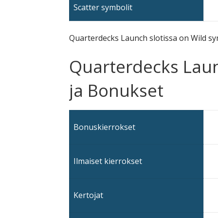
Scatter symbolit
Quarterdecks Launch slotissa on Wild sym
Quarterdecks Lau
ja Bonukset
Bonuskierrokset
Ilmaiset kierrokset
Kertojat