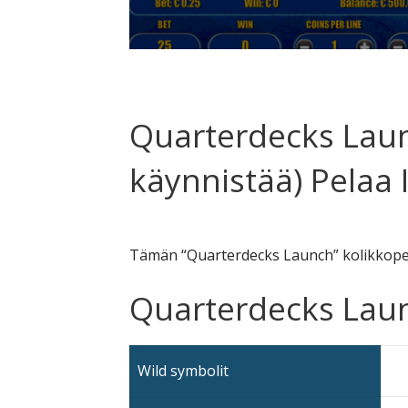
Quarterdecks Lau
käynnistää) Pelaa 
Tämän “Quarterdecks Launch” kolikkopel
Quarterdecks Lau
Wild symbolit