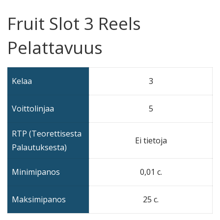
Fruit Slot 3 Reels
Pelattavuus
Kelaa
3
Voittolinjaa
5
RTP (Teorettisesta
Ei tietoja
Palautuksesta)
Minimipanos
0,01 c.
Maksimipanos
25 c.