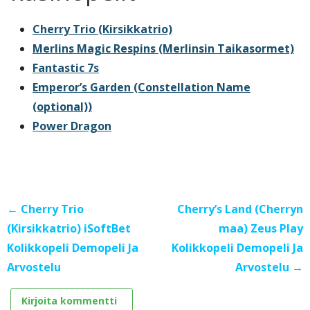
Cherry Trio (Kirsikkatrio)
Merlins Magic Respins (Merlinsin Taikasormet)
Fantastic 7s
Emperor’s Garden (Constellation Name
(optional))
Power Dragon
← Cherry Trio
Cherry’s Land (Cherryn
(Kirsikkatrio) iSoftBet
maa) Zeus Play
Kolikkopeli Demopeli Ja
Kolikkopeli Demopeli Ja
Arvostelu
Arvostelu →
Kirjoita kommentti