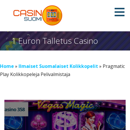
S
k
i
Suomi Casino 358
p
t
1 Euron Talletus Casino
o
c
o
Home
»
Ilmaiset Suomalaiset Kolikkopelit
»
Pragmatic
n
Play Kolikkopeleja Pelivalmistaja
t
e
n
t