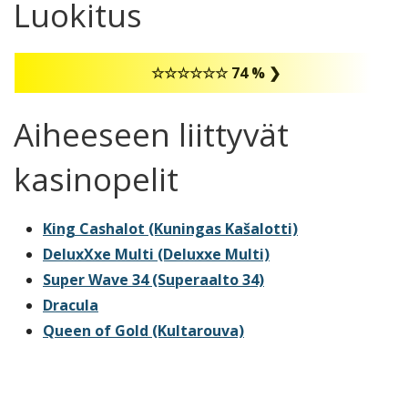
Luokitus
☆☆☆☆☆☆ 74 % ❯
Aiheeseen liittyvät
kasinopelit
King Cashalot (Kuningas Kašalotti)
DeluxXxe Multi (Deluxxe Multi)
Super Wave 34 (Superaalto 34)
Dracula
Queen of Gold (Kultarouva)