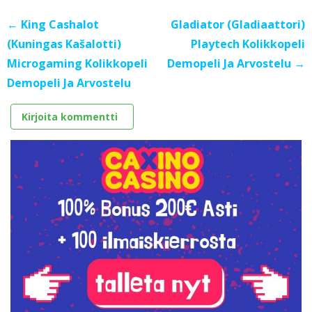
← King Cashalot
Gladiator (Gladiaattori)
(Kuningas Kašalotti)
Playtech Kolikkopeli
Microgaming Kolikkopeli
Demopeli Ja Arvostelu →
Demopeli Ja Arvostelu
Kirjoita kommentti