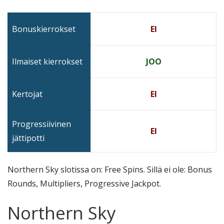
Bonuskierrokset
EI
Ilmaiset kierrokset
JOO
Kertojat
EI
Progressiivinen
EI
jättipotti
Northern Sky slotissa on: Free Spins. Sillä ei ole: Bonus
Rounds, Multipliers, Progressive Jackpot.
Northern Sky