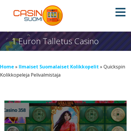
S
k
i
Suomi Casino 358
p
t
1 Euron Talletus Casino
o
c
o
Home
»
Ilmaiset Suomalaiset Kolikkopelit
»
Quickspin
n
Kolikkopeleja Pelivalmistaja
t
e
n
t