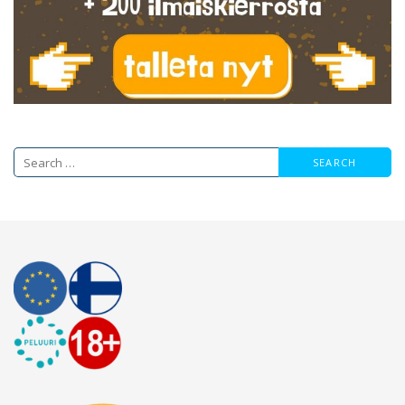
S
e
a
r
c
h
f
o
r
: