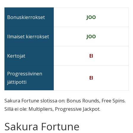
Bonuskierrokset
JOO
Ilmaiset kierrokset
JOO
Kertojat
EI
Progressiivinen
EI
jättipotti
Sakura Fortune slotissa on: Bonus Rounds, Free Spins.
Sillä ei ole: Multipliers, Progressive Jackpot.
Sakura Fortune