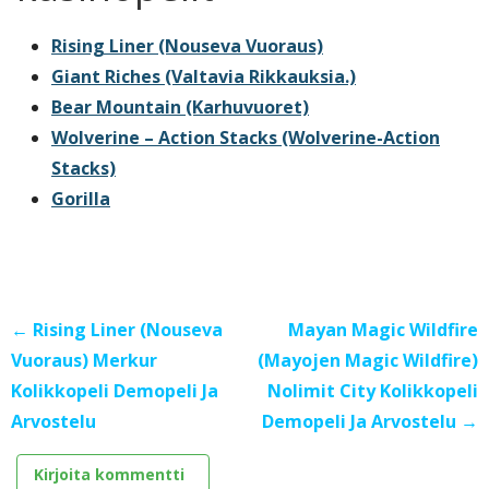
Rising Liner (Nouseva Vuoraus)
Giant Riches (Valtavia Rikkauksia.)
Bear Mountain (Karhuvuoret)
Wolverine – Action Stacks (Wolverine-Action
Stacks)
Gorilla
← Rising Liner (Nouseva
Mayan Magic Wildfire
Vuoraus) Merkur
(Mayojen Magic Wildfire)
Kolikkopeli Demopeli Ja
Nolimit City Kolikkopeli
Arvostelu
Demopeli Ja Arvostelu →
Kirjoita kommentti