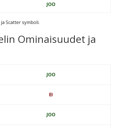
JOO
ja Scatter symboli.
elin Ominaisuudet ja
JOO
EI
JOO