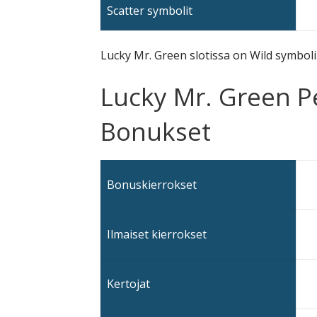
Scatter symbolit
Lucky Mr. Green slotissa on Wild symboli 
Lucky Mr. Green P
Bonukset
Bonuskierrokset
Ilmaiset kierrokset
Kertojat