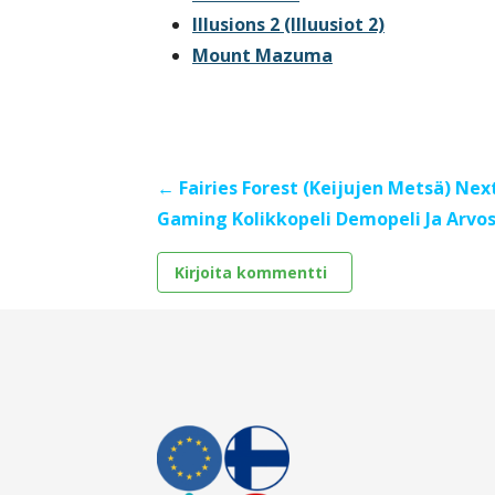
Illusions 2 (Illuusiot 2)
Mount Mazuma
← Fairies Forest (Keijujen Metsä) Ne
Gaming Kolikkopeli Demopeli Ja Arvos
Kirjoita kommentti