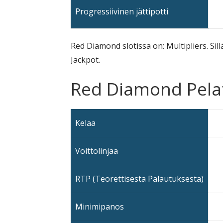
Progressiivinen jättipotti
Red Diamond slotissa on: Multipliers. Sil
Jackpot.
Red Diamond Pela
Kelaa
Voittolinjaa
RTP (Teorettisesta Palautuksesta)
Minimipanos