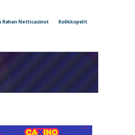
 Rahan Netticasinot
Kolikkopelit