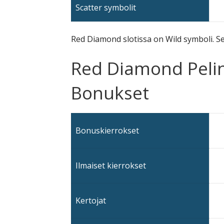
Scatter symbolit
Red Diamond slotissa on Wild symboli. Se
Red Diamond Peli
Bonukset
Bonuskierrokset
Ilmaiset kierrokset
Kertojat