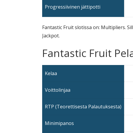
Progressiivinen jättipotti
Fantastic Fruit slotissa on: Multipliers. S
Jackpot.
Fantastic Fruit Pe
Kelaa
Voittolinjaa
RTP (Teorettisesta Palautuksesta)
Minimipanos