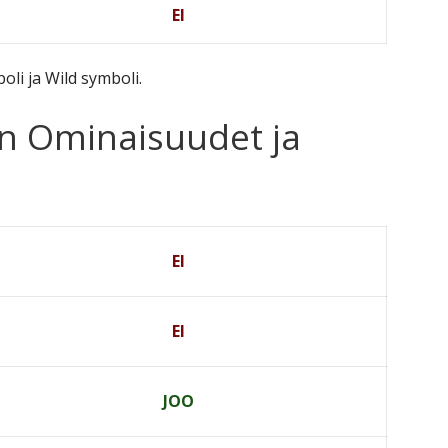
EI
boli ja Wild symboli.
lin Ominaisuudet ja
EI
EI
JOO