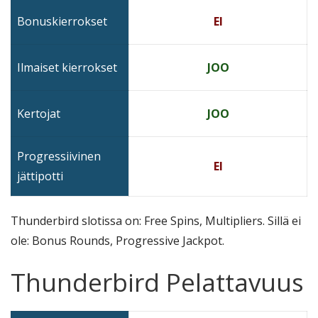
Bonuskierrokset
EI
Ilmaiset kierrokset
JOO
Kertojat
JOO
Progressiivinen
EI
jättipotti
Thunderbird slotissa on: Free Spins, Multipliers. Sillä ei
ole: Bonus Rounds, Progressive Jackpot.
Thunderbird Pelattavuus