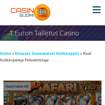
S
k
i
Suomi Casino 358
p
t
1 Euron Talletus Casino
o
c
o
Home
»
Ilmaiset Suomalaiset Kolikkopelit
»
Rival
n
Kolikkopeleja Pelivalmistaja
t
e
n
t