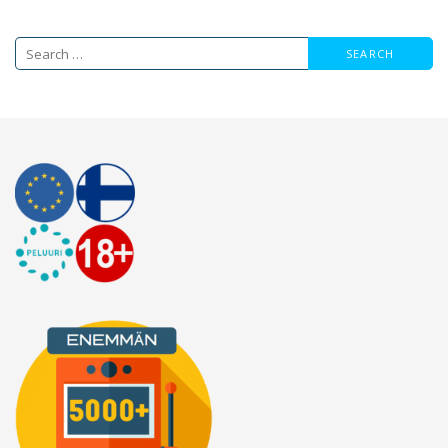
S
e
a
r
c
h
f
o
r
: