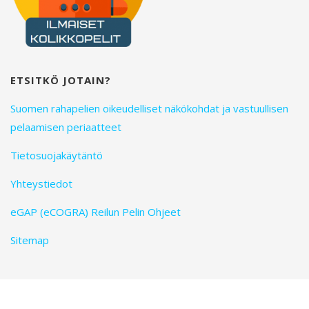
ETSITKÖ JOTAIN?
Suomen rahapelien oikeudelliset näkökohdat ja vastuullisen
pelaamisen periaatteet
Tietosuojakäytäntö
Yhteystiedot
eGAP (eCOGRA) Reilun Pelin Ohjeet
Sitemap