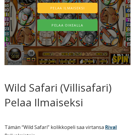
PELAA ILMAISEKSI
PELAA OIKEALLA
Wild Safari (Villisafari)
Pelaa Ilmaiseksi
Tämän “Wild Safari” kolikkopeli saa virtansa
Rival