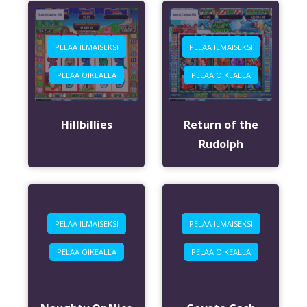
PELAA ILMAISEKSI
PELAA ILMAISEKSI
PELAA OIKEALLA
PELAA OIKEALLA
Hillbillies
Return of the
Rudolph
PELAA ILMAISEKSI
PELAA ILMAISEKSI
PELAA OIKEALLA
PELAA OIKEALLA