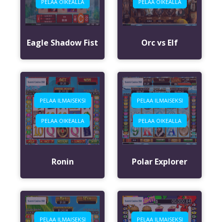
PELAA OIKEALLA
PELAA OIKEALLA
Eagle Shadow Fist
Orc vs Elf
PELAA ILMAISEKSI
PELAA ILMAISEKSI
PELAA OIKEALLA
PELAA OIKEALLA
Ronin
Polar Explorer
PELAA ILMAISEKSI
PELAA ILMAISEKSI