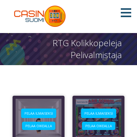
S
k
i
Suomi Casino 358
p
t
RTG Kolikkopeleja
o
Pelivalmistaja
c
o
n
t
e
n
t
PELAA ILMAISEKSI
PELAA ILMAISEKSI
PELAA OIKEALLA
PELAA OIKEALLA