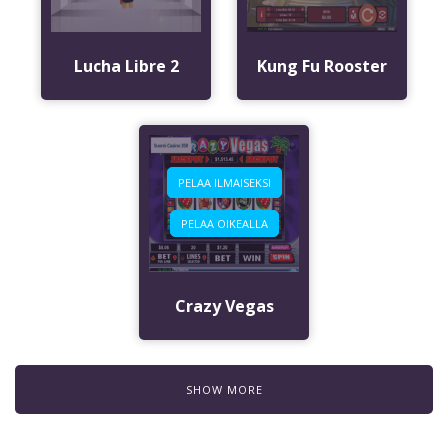
Lucha Libre 2
Kung Fu Rooster
PELAA ILMAISEKSI
PELAA OIKEALLA
Crazy Vegas
SHOW MORE