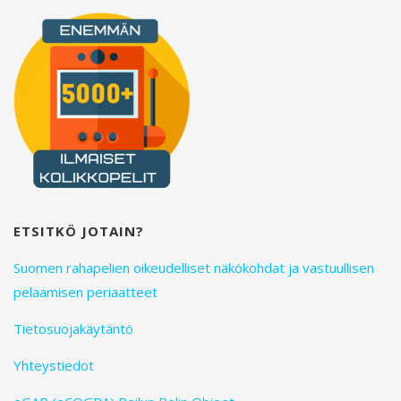
ETSITKÖ JOTAIN?
Suomen rahapelien oikeudelliset näkökohdat ja vastuullisen
pelaamisen periaatteet
Tietosuojakäytäntö
Yhteystiedot