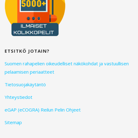
ETSITKÖ JOTAIN?
Suomen rahapelien oikeudelliset näkökohdat ja vastuullisen
pelaamisen periaatteet
Tietosuojakäytäntö
Yhteystiedot
eGAP (eCOGRA) Reilun Pelin Ohjeet
Sitemap