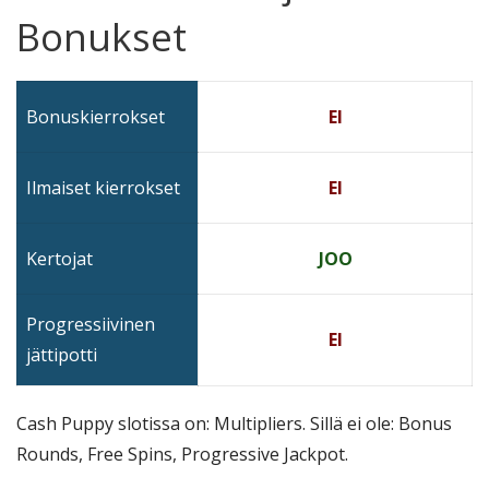
Bonukset
Bonuskierrokset
EI
Ilmaiset kierrokset
EI
Kertojat
JOO
Progressiivinen
EI
jättipotti
Cash Puppy slotissa on: Multipliers. Sillä ei ole: Bonus
Rounds, Free Spins, Progressive Jackpot.