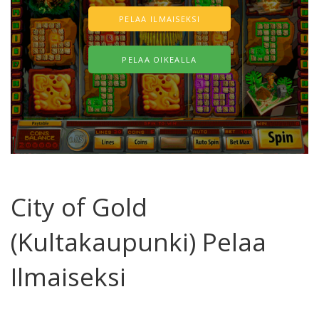
PELAA ILMAISEKSI
PELAA OIKEALLA
City of Gold
(Kultakaupunki) Pelaa
Ilmaiseksi