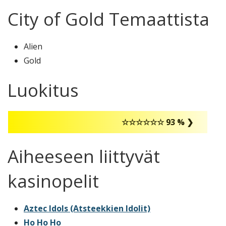
City of Gold Temaattista
Alien
Gold
Luokitus
☆☆☆☆☆☆ 93 % ❯
Aiheeseen liittyvät
kasinopelit
Aztec Idols (Atsteekkien Idolit)
Ho Ho Ho