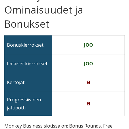
Ominaisuudet ja
Bonukset
Bonuskierrokset
JOO
Ilmaiset kierrokset
JOO
Kertojat
EI
Progressiivinen
EI
jättipotti
Monkey Business slotissa on: Bonus Rounds, Free