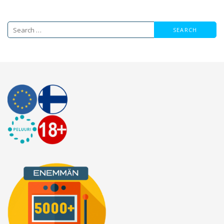
S
e
a
r
c
h
f
o
r
: