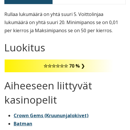
Rullaa lukumäärä on yhtä suuri 5. Voittolinjaa
lukumäärä on yhtä suuri 20. Minimipanos se on 0,01
per kierros ja Maksimipanos se on 50 per kierros.
Luokitus
☆☆☆☆☆☆ 70 % ❯
Aiheeseen liittyvät
kasinopelit
Crown Gems (Kruununjalokivet)
Batman