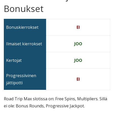
Bonukset
Bonuskierrokset
EI
Ilmaiset kierrokset
JOO
Kertojat
JOO
Progressiivinen
EI
jättipotti
Road Trip Max slotissa on: Free Spins, Multipliers. Sillä
ei ole: Bonus Rounds, Progressive Jackpot.