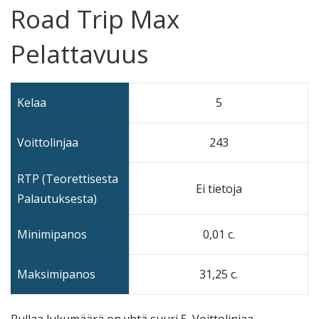
Road Trip Max
Pelattavuus
Kelaa
5
Voittolinjaa
243
RTP (Teorettisesta
Ei tietoja
Palautuksesta)
Minimipanos
0,01 c.
Maksimipanos
31,25 c.
Rullaa lukumäärä on yhtä suuri 5. Voittolinjaa