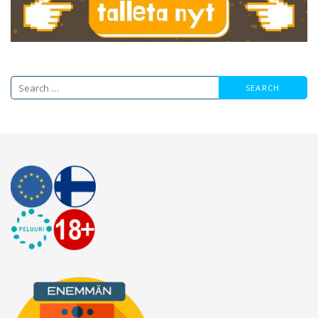
S
e
a
r
c
h
f
o
r
: