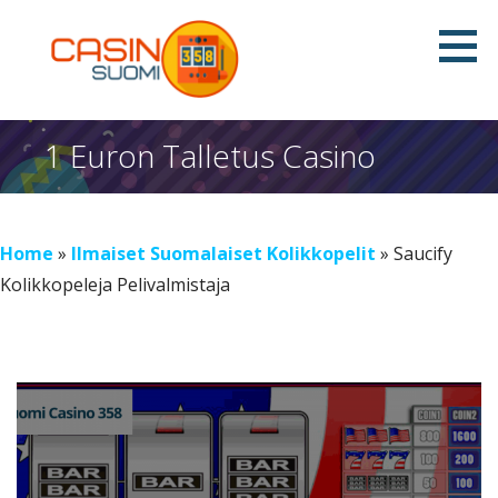
S
k
i
Suomi Casino 358
p
t
1 Euron Talletus Casino
o
c
o
Home
»
Ilmaiset Suomalaiset Kolikkopelit
»
Saucify
n
Kolikkopeleja Pelivalmistaja
t
e
n
t