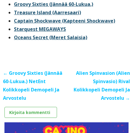
Groovy Sixties (Jännää 60-Lukua.)
Treasure Island (Aarresaari)
Captain Shockwave (Kapteeni Shockwave)
Starquest MEGAWAYS
Oceans Secret (Meret Salaisia)
← Groovy Sixties (Jännää
Alien Spinvasion (Alien
60-Lukua.) NetEnt
Spinvasio) Rival
Kolikkopeli Demopeli Ja
Kolikkopeli Demopeli Ja
Arvostelu
Arvostelu →
Kirjoita kommentti