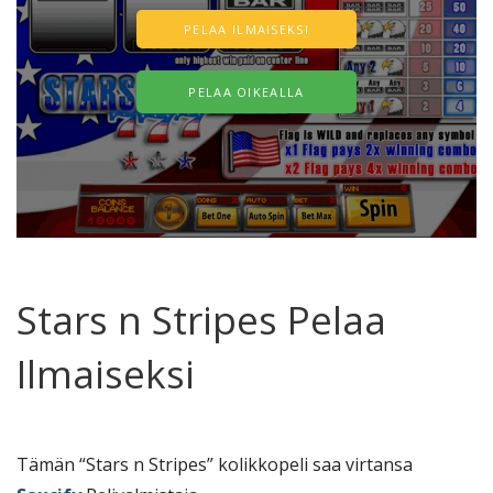
PELAA ILMAISEKSI
PELAA OIKEALLA
Stars n Stripes Pelaa
Ilmaiseksi
Tämän “Stars n Stripes” kolikkopeli saa virtansa