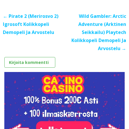
← Pirate 2 (Merirosvo 2)
Wild Gambler: Arctic
Igrosoft Kolikkopeli
Adventure (Arktinen
Demopeli Ja Arvostelu
Seikkailu) Playtech
Kolikkopeli Demopeli Ja
Arvostelu →
Kirjoita kommentti