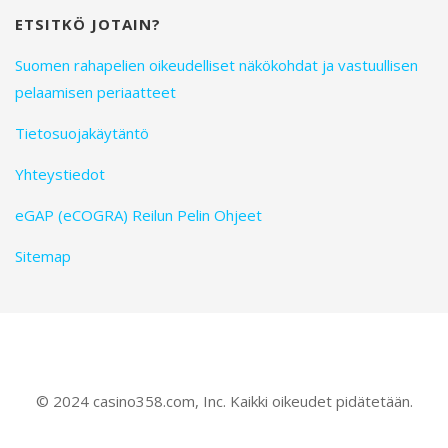
ETSITKÖ JOTAIN?
Suomen rahapelien oikeudelliset näkökohdat ja vastuullisen
pelaamisen periaatteet
Tietosuojakäytäntö
Yhteystiedot
eGAP (eCOGRA) Reilun Pelin Ohjeet
Sitemap
© 2024 casino358.com, Inc. Kaikki oikeudet pidätetään.