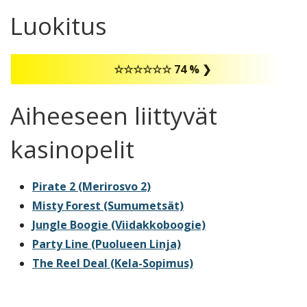
Luokitus
☆☆☆☆☆☆ 74 % ❯
Aiheeseen liittyvät
kasinopelit
Pirate 2 (Merirosvo 2)
Misty Forest (Sumumetsät)
Jungle Boogie (Viidakkoboogie)
Party Line (Puolueen Linja)
The Reel Deal (Kela-Sopimus)