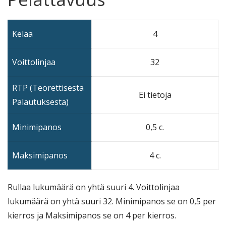
Kelaa
4
Voittolinjaa
32
RTP (Teorettisesta
Ei tietoja
Palautuksesta)
Minimipanos
0,5 c.
Maksimipanos
4 c.
Rullaa lukumäärä on yhtä suuri 4. Voittolinjaa
lukumäärä on yhtä suuri 32. Minimipanos se on 0,5 per
kierros ja Maksimipanos se on 4 per kierros.