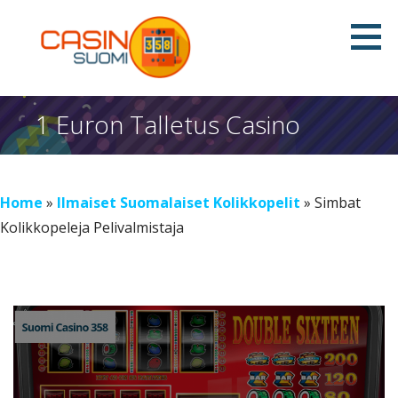
S
k
i
Suomi Casino 358
p
t
1 Euron Talletus Casino
o
c
o
Home
»
Ilmaiset Suomalaiset Kolikkopelit
»
Simbat
n
Kolikkopeleja Pelivalmistaja
t
e
n
t