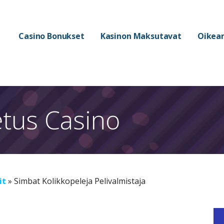
Casino Bonukset
Kasinon Maksutavat
Oikean
8
etus Casino
it
»
Simbat Kolikkopeleja Pelivalmistaja