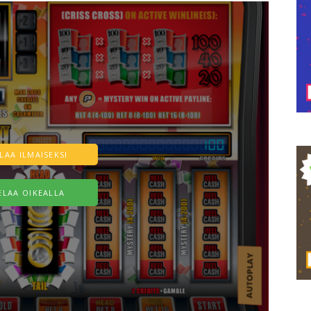
LAA ILMAISEKSI
ELAA OIKEALLA