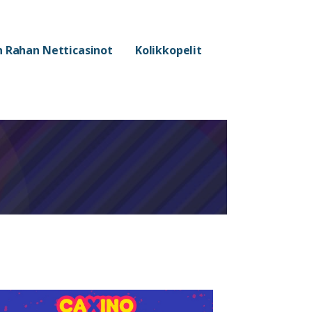
 Rahan Netticasinot
Kolikkopelit