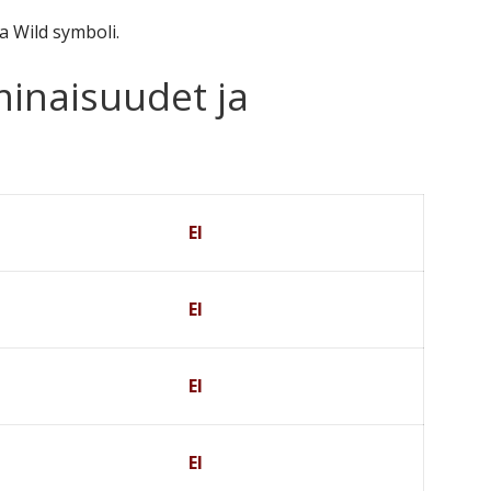
ja Wild symboli.
minaisuudet ja
EI
EI
EI
EI