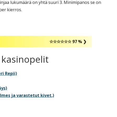
linjaa lukumäärä on yhtä suuri 3. Minimipanos se on
per kierros.
☆☆☆☆☆☆ 97 % ❯
 kasinopelit
i Repii)
äys)
mes ja varastetut kivet.)