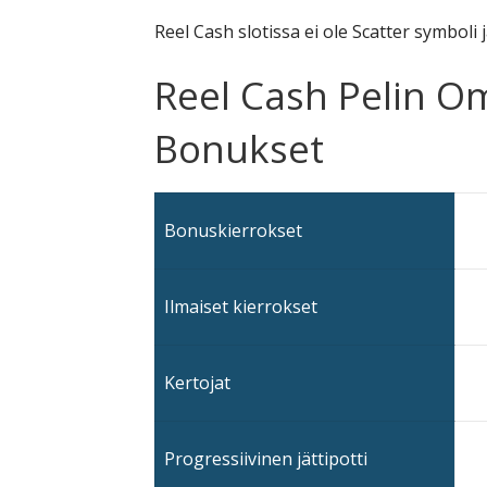
Reel Cash slotissa ei ole Scatter symboli 
Reel Cash Pelin O
Bonukset
Bonuskierrokset
Ilmaiset kierrokset
Kertojat
Progressiivinen jättipotti