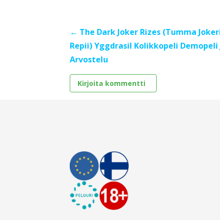
← The Dark Joker Rizes (Tumma Joker
Repii) Yggdrasil Kolikkopeli Demopeli 
Arvostelu
Kirjoita kommentti