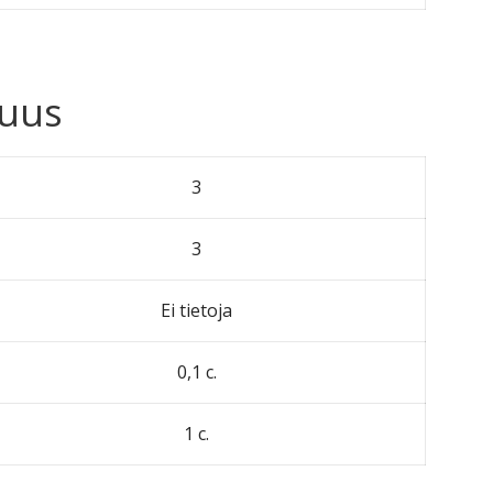
vuus
3
3
Ei tietoja
0,1 c.
1 c.