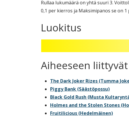
Rullaa lukumäärä on yhtä suuri 3. Voitto
0,1 per kierros ja Maksimipanos se on 1 
Luokitus
Aiheeseen liittyvät
The Dark Joker Rizes (Tumma Joker
Piggy Bank (Säästöpossu)
Black Gold Rush (Musta Kultarynt
Holmes and the Stolen Stones (Hol
Fruitilicious (Hedelmäinen)