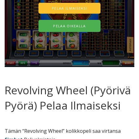
PELAA ILMAISEKSI
PELAA OIKEALLA
Revolving Wheel (Pyörivä
Pyörä) Pelaa Ilmaiseksi
Tämän “Revolving Wheel” kolikkopeli saa virtansa