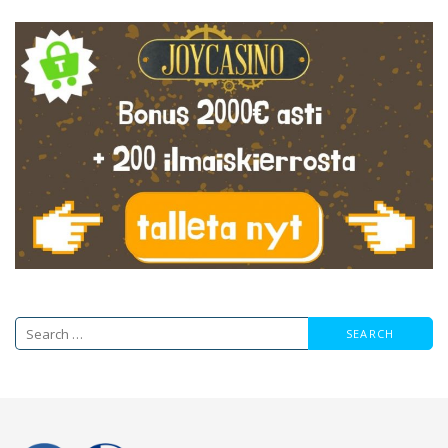
S
e
a
r
c