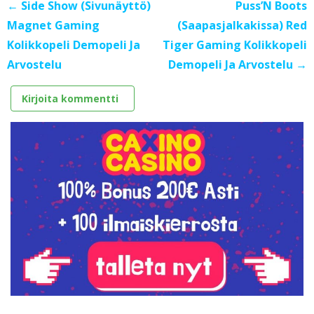
← Side Show (Sivunäyttö)
Puss’N Boots
Magnet Gaming
(Saapasjalkakissa) Red
Kolikkopeli Demopeli Ja
Tiger Gaming Kolikkopeli
Arvostelu
Demopeli Ja Arvostelu →
Kirjoita kommentti