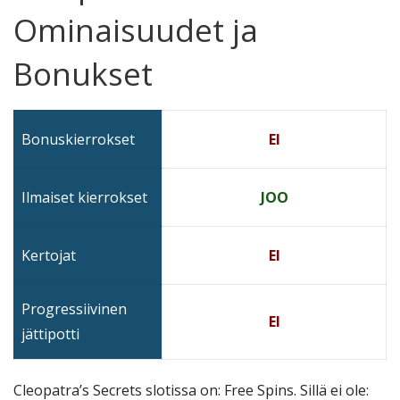
Ominaisuudet ja
Bonukset
Bonuskierrokset
EI
Ilmaiset kierrokset
JOO
Kertojat
EI
Progressiivinen
EI
jättipotti
Cleopatra’s Secrets slotissa on: Free Spins. Sillä ei ole: