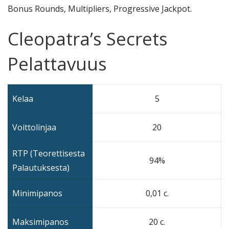
Bonus Rounds, Multipliers, Progressive Jackpot.
Cleopatra’s Secrets
Pelattavuus
Kelaa
5
Voittolinjaa
20
RTP (Teorettisesta
94%
Palautuksesta)
Minimipanos
0,01 c.
Maksimipanos
20 c.