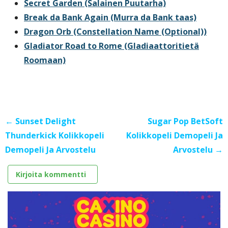
Secret Garden (Salainen Puutarha)
Break da Bank Again (Murra da Bank taas)
Dragon Orb (Constellation Name (Optional))
Gladiator Road to Rome (Gladiaattoritietä
Roomaan)
← Sunset Delight
Sugar Pop BetSoft
Thunderkick Kolikkopeli
Kolikkopeli Demopeli Ja
Demopeli Ja Arvostelu
Arvostelu →
Kirjoita kommentti