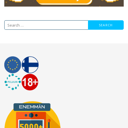
S
e
a
r
c
h
f
o
r
: