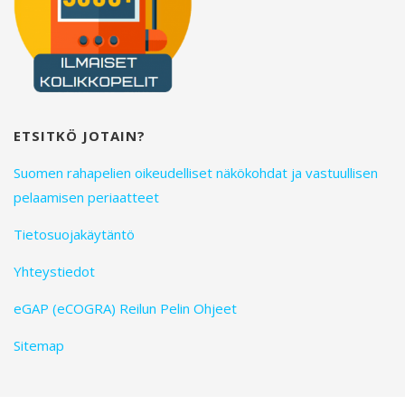
ETSITKÖ JOTAIN?
Suomen rahapelien oikeudelliset näkökohdat ja vastuullisen
pelaamisen periaatteet
Tietosuojakäytäntö
Yhteystiedot
eGAP (eCOGRA) Reilun Pelin Ohjeet
Sitemap