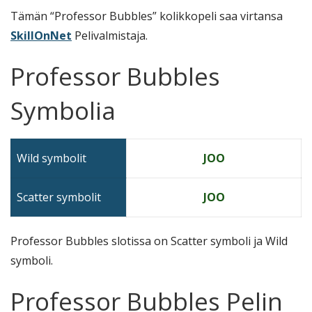
Tämän “Professor Bubbles” kolikkopeli saa virtansa
SkillOnNet
Pelivalmistaja.
Professor Bubbles
Symbolia
Wild symbolit
JOO
Scatter symbolit
JOO
Professor Bubbles slotissa on Scatter symboli ja Wild
symboli.
Professor Bubbles Pelin