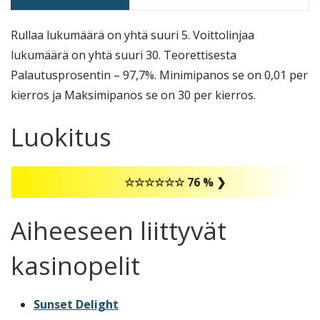
Rullaa lukumäärä on yhtä suuri 5. Voittolinjaa
lukumäärä on yhtä suuri 30. Teorettisesta
Palautusprosentin – 97,7%. Minimipanos se on 0,01 per
kierros ja Maksimipanos se on 30 per kierros.
Luokitus
☆☆☆☆☆☆ 76 % ❯
Aiheeseen liittyvät
kasinopelit
Sunset Delight