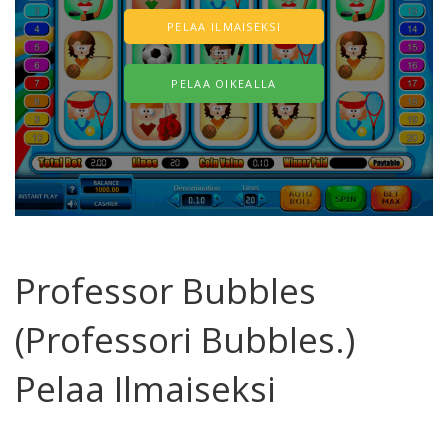
PELAA ILMAISEKSI
PELAA OIKEALLA
Professor Bubbles
(Professori Bubbles.)
Pelaa Ilmaiseksi