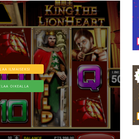
LAA ILMAISEKSI
ELAA OIKEALLA