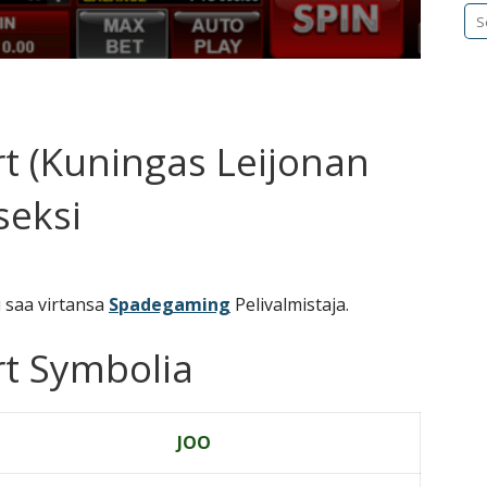
S
e
a
r
c
t (Kuningas Leijonan
h
seksi
f
o
r
:
 saa virtansa
Spadegaming
Pelivalmistaja.
rt Symbolia
JOO