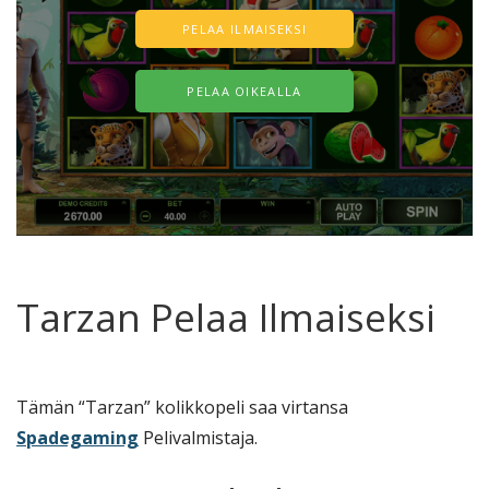
PELAA ILMAISEKSI
PELAA OIKEALLA
Tarzan Pelaa Ilmaiseksi
Tämän “Tarzan” kolikkopeli saa virtansa
Spadegaming
Pelivalmistaja.