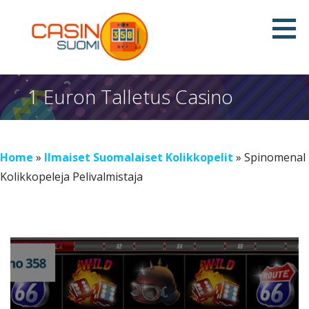
S
k
i
Suomi Casino 358
p
t
1 Euron Talletus Casino
o
c
o
Home
»
Ilmaiset Suomalaiset Kolikkopelit
»
Spinomenal
n
Kolikkopeleja Pelivalmistaja
t
e
n
t