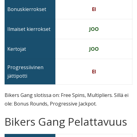
Bonuskierrokset
EI
Ilmaiset kierrokset
JOO
Kertojat
JOO
Progressiivinen
EI
jättipotti
Bikers Gang slotissa on: Free Spins, Multipliers. Sillä ei
ole: Bonus Rounds, Progressive Jackpot.
Bikers Gang Pelattavuus