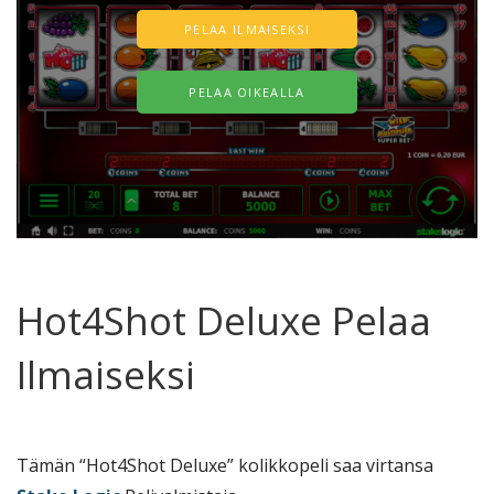
PELAA ILMAISEKSI
PELAA OIKEALLA
Hot4Shot Deluxe Pelaa
Ilmaiseksi
Tämän “Hot4Shot Deluxe” kolikkopeli saa virtansa