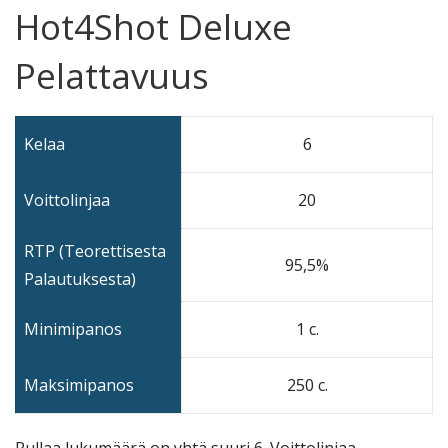
Hot4Shot Deluxe
Pelattavuus
Kelaa
6
Voittolinjaa
20
RTP (Teorettisesta
95,5%
Palautuksesta)
Minimipanos
1 c.
Maksimipanos
250 c.
Rullaa lukumäärä on yhtä suuri 6. Voittolinjaa