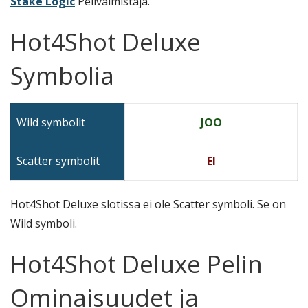
Stake Logic
Pelivalmistaja.
Hot4Shot Deluxe
Symbolia
Wild symbolit
JOO
Scatter symbolit
EI
Hot4Shot Deluxe slotissa ei ole Scatter symboli. Se on
Wild symboli.
Hot4Shot Deluxe Pelin
Ominaisuudet ja