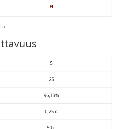
EI
sia
attavuus
5
25
96,13%
0,25 c.
50 c.