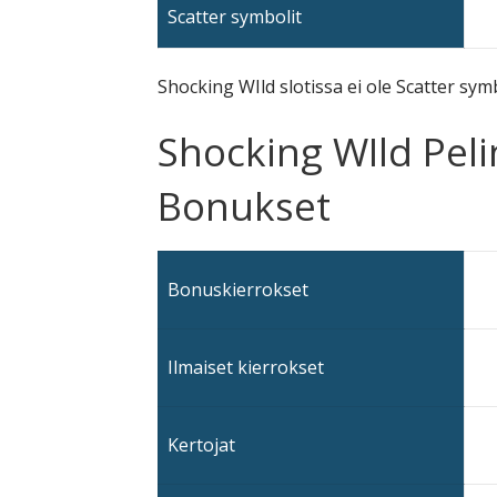
Scatter symbolit
Shocking WIld slotissa ei ole Scatter symb
Shocking WIld Pel
Bonukset
Bonuskierrokset
Ilmaiset kierrokset
Kertojat