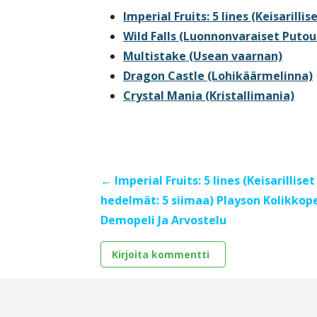
Imperial Fruits: 5 lines (Keisarilli
Wild Falls (Luonnonvaraiset Putou
Multistake (Usean vaarnan)
Dragon Castle (Lohikäärmelinna)
Crystal Mania (Kristallimania)
← Imperial Fruits: 5 lines (Keisarilliset
hedelmät: 5 siimaa) Playson Kolikkope
Demopeli Ja Arvostelu
Kirjoita kommentti