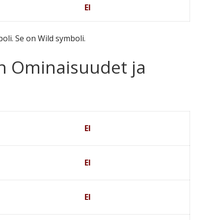
EI
oli. Se on Wild symboli.
in Ominaisuudet ja
EI
EI
EI