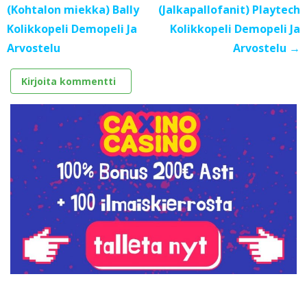
(Kohtalon miekka) Bally
(Jalkapallofanit) Playtech
Kolikkopeli Demopeli Ja
Kolikkopeli Demopeli Ja
Arvostelu
Arvostelu →
Kirjoita kommentti