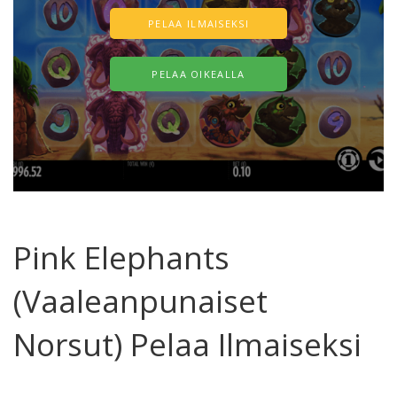
PELAA ILMAISEKSI
PELAA OIKEALLA
Pink Elephants
(Vaaleanpunaiset
Norsut) Pelaa Ilmaiseksi