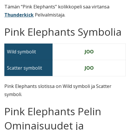
Tämän “Pink Elephants” kolikkopeli saa virtansa
Thunderkick
Pelivalmistaja.
Pink Elephants Symbolia
Wild symbolit
JOO
Scatter symbolit
JOO
Pink Elephants slotissa on Wild symboli ja Scatter
symboli.
Pink Elephants Pelin
Ominaisuudet ja