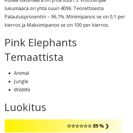
lukumäärä on yhtä suuri 4096. Teorettisesta
Palautusprosentin – 96,1%. Minimipanos se on 0,1 per
kierros ja Maksimipanos se on 100 per kierros.
Pink Elephants
Temaattista
Animal
Jungle
Wildlife
Luokitus
☆☆☆☆☆☆ 89 % ❯